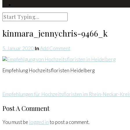
kinmara_jennychris-9466_k
5. Januar 2020
In
Add Comment
Empfehlung Hochzeitsfloristen Heidelberg
Empfehlungen für Hochzeitsfloristen im Rhein-Neckar-Krei
Post A Comment
You must be
logged in
to post a comment.